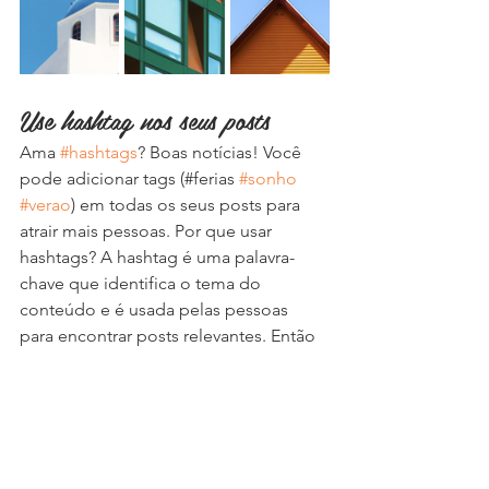
Use hashtag nos seus posts
Ama 
#hashtags
? Boas notícias! Você 
pode adicionar tags (#ferias 
#sonho
#verao
) em todas os seus posts para 
atrair mais pessoas. Por que usar 
hashtags? A hashtag é uma palavra-
chave que identifica o tema do 
conteúdo e é usada pelas pessoas 
para encontrar posts relevantes. Então 
vá em frente e use 
#hashtags
!
Ver tudo
Posts recentes