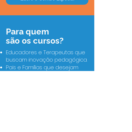
Para quem
são os cursos?
Educadores e Terapeutas que
buscam inovação pedagógica.
Pais e Famílias que desejam
preparar o ambiente
doméstico.
Interessados no
desenvolvimento infantil
natural.
Como são