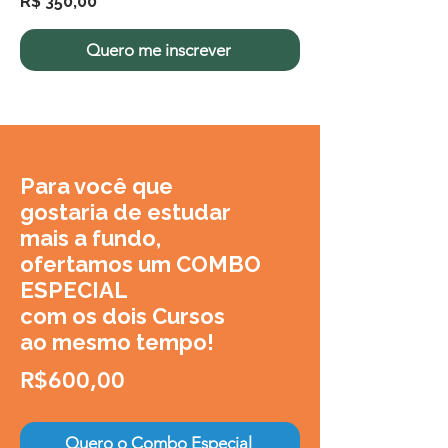
R$ 350,00
Quero me inscrever
Para você que
gostaria de estudar
mais a fundo,
ofertamos um COMBO
ESPECIAL
com os dois Cursos
ao mesmo tempo!
R$600,00
Quero o Combo Especial